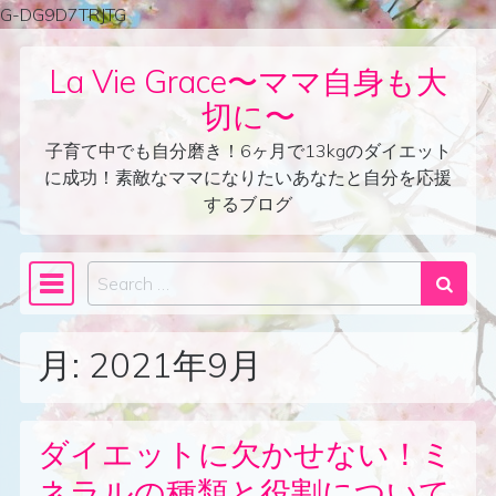
G-DG9D7TRJTG
Skip to content
La Vie Grace〜ママ自身も大
切に〜
子育て中でも自分磨き！6ヶ月で13kgのダイエット
に成功！素敵なママになりたいあなたと自分を応援
するブログ
Search
Main Navigation
月:
2021年9月
ダイエットに欠かせない！ミ
ネラルの種類と役割について