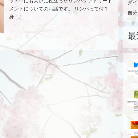
ット中にも大いに役立ったリンパケアトリート
ダイ
メントについてのお話です。 リンパって何？
自分
身 […]
最