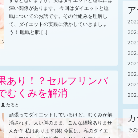
すると思いますが、実はダイエットと睡眠には
ア
深い関係があります。 今回はダイエットと睡
眠についてのお話です。その仕組みを理解し
20
て、ダイエットの実践に活かしていきましょ
20
う！ 睡眠と肥 […]
20
20
20
20
果あり！？セルフリンパ
20
でむくみを解消
20
たると
頑張ってダイエットしているけど、むくみが解
カ
消されず、太い脚のまま… こんな経験ありませ
その
んか？ 私はあります(笑) 今回は、私のダイエ