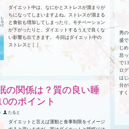
ダイエット中は、なにかとストレスが溜まりが
ちになってしまいますよね。ストレスが溜まる
と食欲も増加してしまったり、モチベーション
が下がったりと、ダイエットするうえで良くな
男の
い影響も出てきます。 今回はダイエット中の
盛で
ストレスと […]
じめ
怠っ
で1
ログ
はじ
分が
眠の関係は？質の良い睡
すく
10のポイント
)
たると
ダイエットと言えば運動と食事制限をイメージ