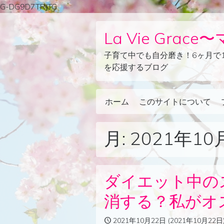
G-DG9D7TRJTG
Skip to content
La Vie Gra
子育て中でも自分磨き！6ヶ月で
を応援するブログ
ホーム
このサイトについて
Main Navigation
月:
2021年10
ダイエット中の
消する？私がオ
2021年10月22日
(2021年10月22日